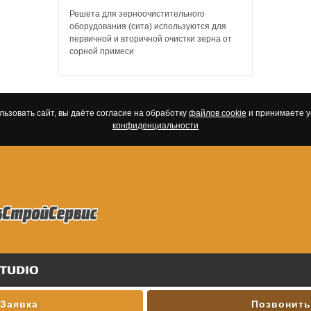
Решета для зерноочистительного
оборудования (сита) используются для
первичной и вторичной очистки зерна от
сорной примеси
ьзовать сайт, вы даёте согласие на обработку
файлов cookie
и принимаете 
конфиденциальности
Заявка
Позвонить